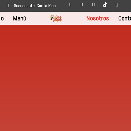
Guanacaste, Costa Rica

io
Menú
Nosotros
Cont